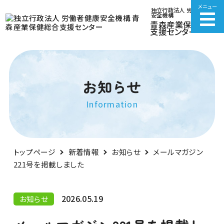
メニュー
ご相談・お問合せ
Googlemap
独立行政法人 労働者健康
安全機構
青森産業保健総合
支援センター
お知らせ
Information
トップページ
新着情報
お知らせ
メールマガジン
221号を掲載しました
2026.05.19
お知らせ